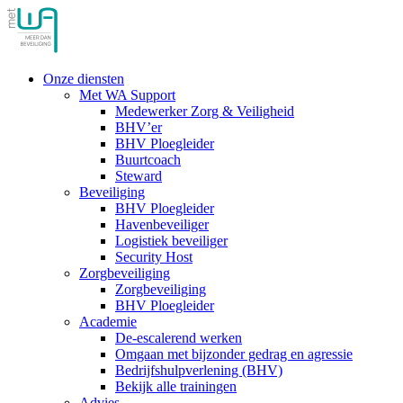
Onze diensten
Met WA Support
Medewerker Zorg & Veiligheid
BHV’er
BHV Ploegleider
Buurtcoach
Steward
Beveiliging
BHV Ploegleider
Havenbeveiliger
Logistiek beveiliger
Security Host
Zorgbeveiliging
Zorgbeveiliging
BHV Ploegleider
Academie
De-escalerend werken
Omgaan met bijzonder gedrag en agressie
Bedrijfshulpverlening (BHV)
Bekijk alle trainingen
Advies