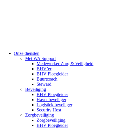
Onze diensten
Met WA Support
Medewerker Zorg & Veiligheid
BHV’er
BHV Ploegleider
Buurtcoach
Steward
Beveiliging
BHV Ploegleider
Havenbeveiliger
Logistiek beveiliger
Security Host
Zorgbeveiliging
Zorgbeveiliging
BHV Ploegleider