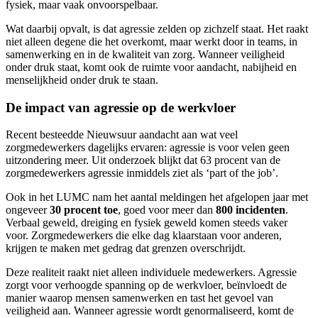
fysiek, maar vaak onvoorspelbaar.
Wat daarbij opvalt, is dat agressie zelden op zichzelf staat. Het raakt
niet alleen degene die het overkomt, maar werkt door in teams, in
samenwerking en in de kwaliteit van zorg. Wanneer veiligheid
onder druk staat, komt ook de ruimte voor aandacht, nabijheid en
menselijkheid onder druk te staan.
De impact van agressie op de werkvloer
Recent besteedde Nieuwsuur aandacht aan wat veel
zorgmedewerkers dagelijks ervaren: agressie is voor velen geen
uitzondering meer. Uit onderzoek blijkt dat 63 procent van de
zorgmedewerkers agressie inmiddels ziet als ‘part of the job’.
Ook in het LUMC nam het aantal meldingen het afgelopen jaar met
ongeveer
30 procent toe
, goed voor meer dan
800 incidenten
.
Verbaal geweld, dreiging en fysiek geweld komen steeds vaker
voor. Zorgmedewerkers die elke dag klaarstaan voor anderen,
krijgen te maken met gedrag dat grenzen overschrijdt.
Deze realiteit raakt niet alleen individuele medewerkers. Agressie
zorgt voor verhoogde spanning op de werkvloer, beïnvloedt de
manier waarop mensen samenwerken en tast het gevoel van
veiligheid aan. Wanneer agressie wordt genormaliseerd, komt de