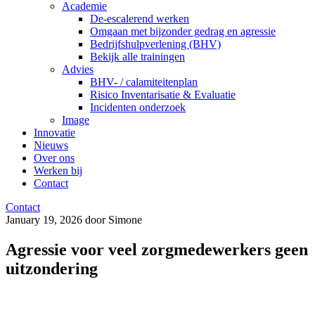
Academie
De-escalerend werken
Omgaan met bijzonder gedrag en agressie
Bedrijfshulpverlening (BHV)
Bekijk alle trainingen
Advies
BHV- / calamiteitenplan
Risico Inventarisatie & Evaluatie
Incidenten onderzoek
Image
Innovatie
Nieuws
Over ons
Werken bij
Contact
Contact
January 19, 2026 door Simone
Agressie voor veel zorgmedewerkers geen
uitzondering